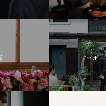
ant
Prop
係
プロポー