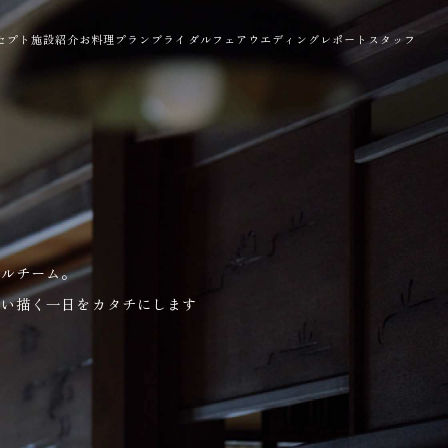
セプト
施設紹介
お料理
プラン
ブライダルフェア
ウエディングレポート
スタッフ
ナルチーム。
思い描く一日をカタチにします