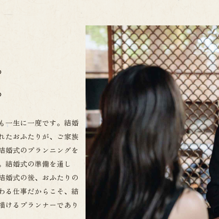
。
。
も一生に一度です。結婚
れたおふたりが、ご家族
結婚式のプランニングを
。結婚式の準備を通し
結婚式の後、おふたりの
わる仕事だからこそ、結
描けるプランナーであり