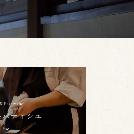
& Pastry chef
&
パティシエ