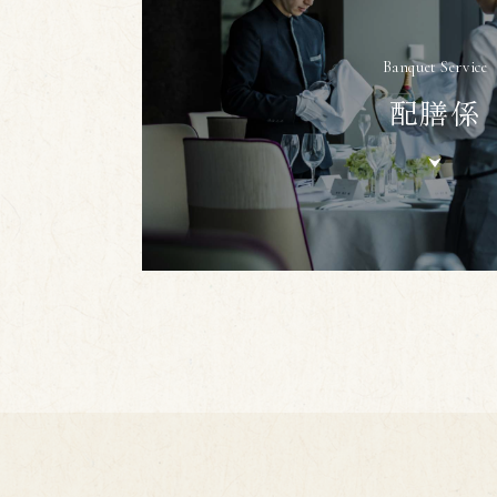
Banquet Service
配膳係