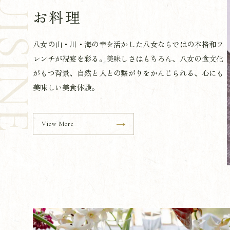
UISINE
お料理
八女の山・川・海の幸を活かした八女ならではの本格和フ
レンチが祝宴を彩る。美味しさはもちろん、八女の食文化
がもつ背景、自然と人との繋がりをかんじられる、心にも
美味しい美食体験。
View More