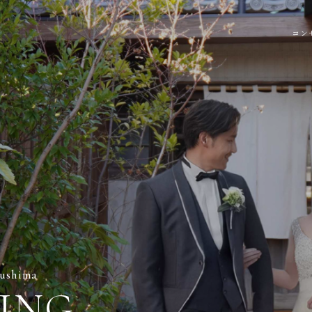
コン
ushima
ING