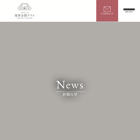
【公式】福山城二の丸 福寿会館テラス
MENU
CONTACT
ABOUT
福寿会館について
CASTLE STAY
城泊
News
PARTY&MICE
宴席・会議
お知らせ
CAFE
カフェ
WEDDING
ウエディング
HERITAGE EXPERIENCE
文化体験