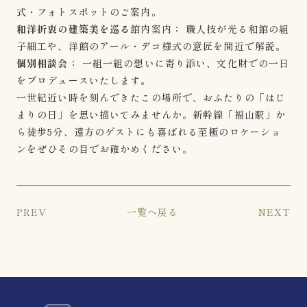
式・フォトスポットのご案内。
和洋折衷の建築美を巡る
館内案内
：
職人技が光る和館の組
子細工や、洋館のアール・デコ様式の意匠を間近で解説。
個別相談会：
一組一組の想いに寄り添い、文化財での一日
をプロデュースいたします。
一世紀近い時を刻んできたこの場所で、おふたりの「はじ
まりの日」を思い描いてみませんか。新幹線「福山駅」か
ら徒歩5分、遠方のゲストにも喜ばれる至極のロケーショ
ンをぜひその目でお確かめください。
PREV
一覧へ戻る
NEXT