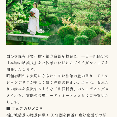
国の登録有形文化財・福寿会館を舞台に、一日一組限定の
「本物の結婚式」をご体感いただけるブライダルフェアを
開催いたします。
昭和初期から大切に守られてきた和館の畳の香り、そして
シャンデリアが美しく輝く洋館の佇まい。当日は、おふた
りの歩みを象徴するような「和洋折衷」のウェディングス
タイルを、実際の会場コーディネートとともにご提案いた
します。
■ フェアの見どころ
福山城借景の絶景体験：
天守閣を間近に臨む庭園での挙