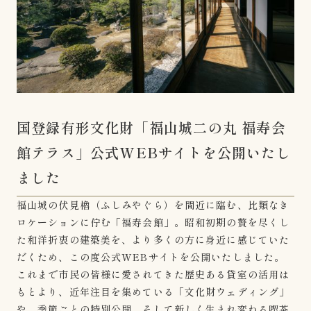
国登録有形文化財「福山城二の丸 福寿会
館テラス」公式WEBサイトを公開いたし
ました
福山城の伏見櫓（ふしみやぐら）を間近に臨む、比類なき
ロケーションに佇む「福寿会館」。昭和初期の贅を尽くし
た和洋折衷の建築美を、より多くの方に身近に感じていた
だくため、この度公式WEBサイトを公開いたしました。
これまで市民の皆様に愛されてきた歴史ある貸室の活用は
もとより、近年注目を集めている「文化財ウェディング」
や、季節ごとの特別公開、そして新しく生まれ変わる喫茶