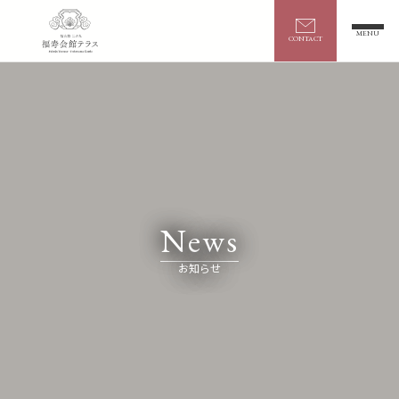
【公式】福山城二の丸 福寿会館テラス
MENU
CONTACT
ABOUT
福寿会館について
CASTLE STAY
城泊
News
PARTY&MICE
宴席・会議
お知らせ
CAFE
カフェ
WEDDING
ウエディング
HERITAGE EXPERIENCE
文化体験